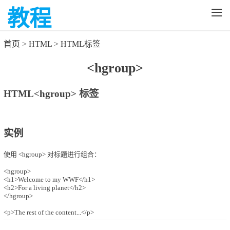
≡
教程
首页
>
HTML
>
HTML标签
<hgroup>
HTML<hgroup> 标签
实例
使用 <hgroup> 对标题进行组合：
<hgroup>
<h1>Welcome to my WWF</h1>
<h2>For a living planet</h2>
</hgroup>
<p>The rest of the content...</p>